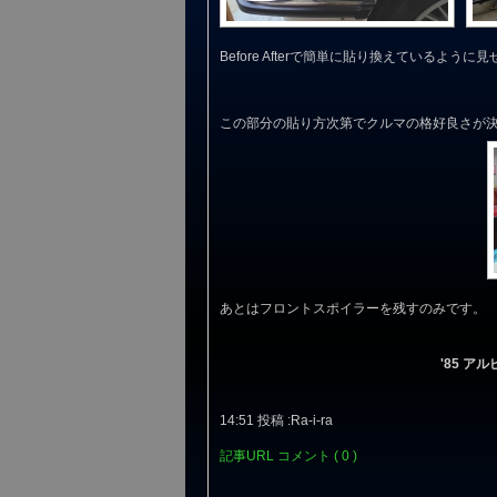
Before Afterで簡単に貼り換えている
この部分の貼り方次第でクルマの格好良さが
あとはフロントスポイラーを残すのみです。
'85 ア
14:51 投稿 :Ra-i-ra
記事URL
コメント ( 0 )