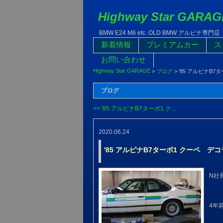
Highway Star GARAG
BMW E24 M6 etc. OLD BMW アルピナ専門店
新着情報
プレミアムカー
ス
お問い合わせ
Highway Star GARAGE
>
ブログ
>
'85 アルピナB
ブログ
<< '85 アルピナB7ターボ1 ク...
2020.06.24
'85 アルピナB7ターボ1 クーペ デ
N社長
4年