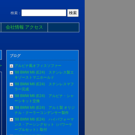
検索：
会社情報 アクセス
ブログ
>
アルピナ風オフィスソファー
'88 BMW M6 (E24) ステンレス製エ
キゾーストマニホールド
'88 BMW M6 (E24) ステンレスマフ
ラー完成
'88 BMW M6 (E24) アルピナ・シャ
ーシキット交換
'88 BMW M6 (E24) アルミ製 オリジ
ナル・クーラーコンデンサー製作
'88 BMW M6 (E24) ハイパフォーマ
ンス・アーシングセット（パワーケ
ーブルセット）取付