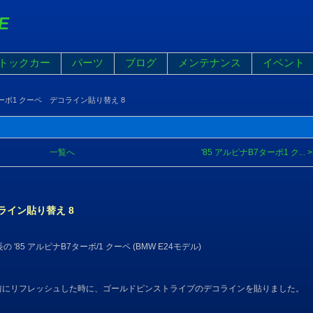
E
トックカー
パーツ
ブログ
メンテナンス
イベント
7ターボ1 クーペ デコライン貼り替え 8
一覧へ
'85 アルピナB7ターボ1 ク... >
コライン貼り替え 8
の '85 アルピナB7ターボ/1 クーペ (BMW E24モデル)
前にリフレッシュした時に、ゴールドピンストライプのデコラインを貼りました。