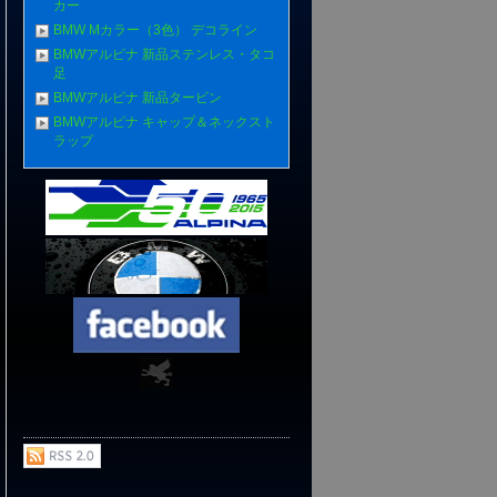
カー
BMW Mカラー（3色） デコライン
BMWアルピナ 新品ステンレス・タコ
足
BMWアルピナ 新品タービン
BMWアルピナ キャップ＆ネックスト
ラップ