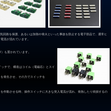
から電気回路を保護、あるいは加熱や発火といった事故を防止する電子部品で、通常ヒ
て電流が流れています。
Y）も置かれています。
スイッチで、構造はコイル（電磁石）とスイ
）を発生させ、その力でスイッチを
）を作動させる時、操作スイッチに大きな突入電流が流れ、発熱したり焼損するの