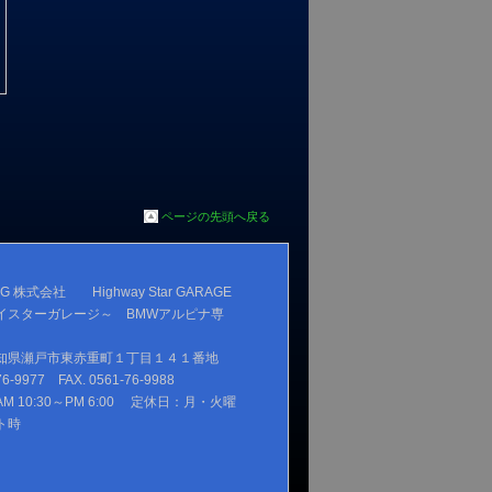
ページの先頭へ戻る
 株式会社 Highway Star GARAGE
イスターガレージ～ BMWアルピナ専
知県瀬戸市東赤重町１丁目１４１番地
76-9977 FAX. 0561-76-9988
M 10:30～PM 6:00 定休日：月・火曜
ト時