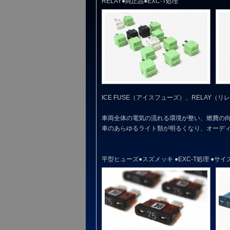
RELAY●純正品●EXC-T処理
ICE FUSE（アイスフューズ）、RELAY
車両全体の電気の流れる環境が整い、燃費の
車のあらゆるライト類が明るくなり、オーデ
平型ヒューズ●スズメッキ ●EXC-T処理 ●サイズ 19