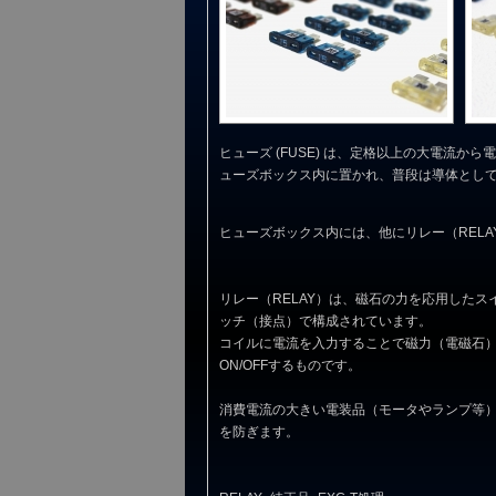
ヒューズ (FUSE) は、定格以上の大電流
ューズボックス内に置かれ、普段は導体とし
ヒューズボックス内には、他にリレー（RELA
リレー（RELAY）は、磁石の力を応用した
ッチ（接点）で構成されています。
コイルに電流を入力することで磁力（電磁石
ON/OFFするものです。
消費電流の大きい電装品（モータやランプ等
を防ぎます。