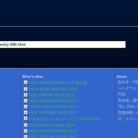
What's New
About
会社名：HSG
HSG "SPRlNG TOUR 2026" 修正版
～ハイウェ
"NEW YEAR MEETING 2026"
門店
HSG "SPRlNG TOUR 2025"
所在地：愛
"NEW YEAR MEETING 2025"
TEL. 0561-
"YEAR-END TOURING 2024"
HSG " AUTUMN TOUR 2024 "
営業時間：A
Gulf 名古屋ノスタルジックカー大行列2024
日、イベン
"HSG SPRlNG TOUR 2024"
"NEW YEAR MEETING 2024"
HSG " AUTUMN TOUR 2023 "