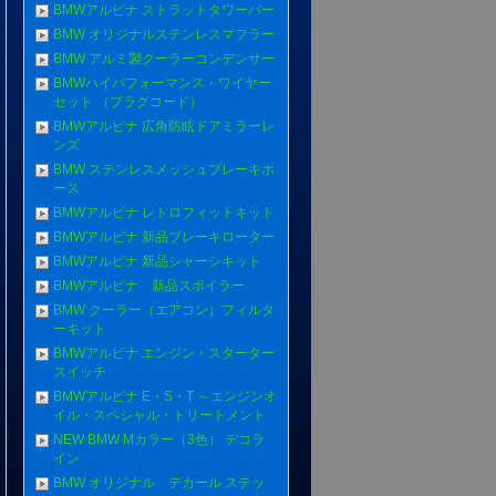
BMWアルピナ ストラットタワーバー
BMW オリジナルステンレスマフラー
BMW アルミ製クーラーコンデンサー
BMWハイパフォーマンス・ワイヤー
セット （プラグコード）
BMWアルピナ 広角防眩ドアミラーレ
ンズ
BMW ステンレスメッシュブレーキホ
ース
BMWアルピナ レトロフィットキット
BMWアルピナ 新品ブレーキローター
BMWアルピナ 新品シャーシキット
BMWアルピナ 新品スポイラー
BMW クーラー（エアコン）フィルタ
ーキット
BMWアルピナ エンジン・スターター
スイッチ
BMWアルピナ E・S・T ～エンジンオ
イル・スペシャル・トリートメント
NEW BMW Mカラー（3色） デコラ
イン
BMW オリジナル デカール ステッ