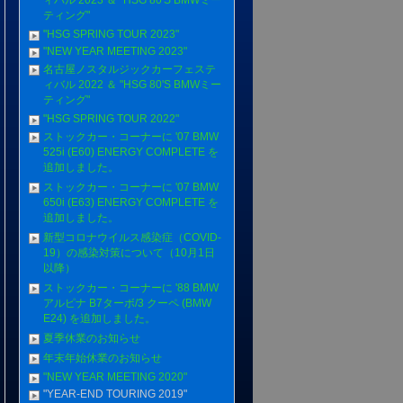
ィバル 2023 ＆ "HSG 80'S BMWミー
ティング"
"HSG SPRlNG TOUR 2023"
"NEW YEAR MEETING 2023"
名古屋ノスタルジックカーフェステ
ィバル 2022 ＆ "HSG 80'S BMWミー
ティング"
"HSG SPRlNG TOUR 2022"
ストックカー・コーナーに '07 BMW
525i (E60) ENERGY COMPLETE を
追加しました。
ストックカー・コーナーに '07 BMW
650i (E63) ENERGY COMPLETE を
追加しました。
新型コロナウイルス感染症（COVID-
19）の感染対策について（10月1日
以降）
ストックカー・コーナーに '88 BMW
アルピナ B7ターボ/3 クーペ (BMW
E24) を追加しました。
夏季休業のお知らせ
年末年始休業のお知らせ
"NEW YEAR MEETING 2020"
"YEAR-END TOURING 2019"