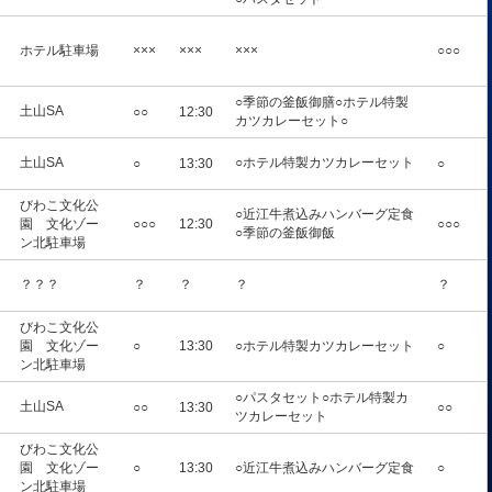
ホテル駐車場
×××
×××
×××
○○○
○季節の釜飯御膳○ホテル特製
土山SA
○○
12:30
カツカレーセット○
土山SA
○ホテル特製カツカレーセット
○
13:30
○
びわこ文化公
○近江牛煮込みハンバーグ定食
園 文化ゾー
○○○
12:30
○○○
○季節の釜飯御飯
ン北駐車場
？？？
？
？
？
？
びわこ文化公
園 文化ゾー
○
13:30
○ホテル特製カツカレーセット
○
ン北駐車場
○パスタセット○ホテル特製カ
土山SA
○○
13:30
○○
ツカレーセット
びわこ文化公
園 文化ゾー
○
13:30
○近江牛煮込みハンバーグ定食
○
ン北駐車場