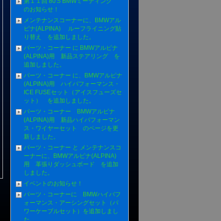
第１１回 80'S BMWミーティング
のお知らせ！
メンテナンスコーナーに、BMWアル
ピナ(ALPINA) ルーフライニング貼
り替え を追加しました。
パーツ・コーナー に BMWアルピナ
(ALPINA)用 新品ステアリング を
追加しました。
パーツ・コーナー に、BMWアルピナ
(ALPINA)用 ハイパフォーマンス・
ICE FUSEセット（アイスフューズセ
ット） を追加しました。
パーツ・コーナー BMWアルピナ
(ALPINA)用 新品ハイパフォーマン
ス・ワイヤーセット のページを更
新しました。
パーツ・コーナー と メンテナンスコ
ーナーに、BMWアルピナ(ALPINA)
用 革張りダッシュボード を追加
しました。
イベントのお知らせ！
パーツ・コーナーに BMWハイパフ
ォーマンス・アーシングセット（パ
ワーケーブルセット）を追加しまし
た。