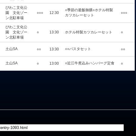
びわこ文化公
○季節の釜飯御膳○ホテル特製
園 文化ゾー
○○○
12:30
○○○
カツカレーセット
ン北駐車場
びわこ文化公
園 文化ゾー
○
13:30
ホテル特製カツカレーセット
○
ン北駐車場
土山SA
○○パスタセット
○○
13:30
○○
土山SA
○近江牛煮込みハンバーグ定食
○
13:00
○