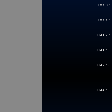
AM１０：３
AM１１：３０ 
PM１２：００ 奥比叡縦走
PM１：０
PM２：３
メタセコイヤ並木を
PM４：００ 自
オプション 