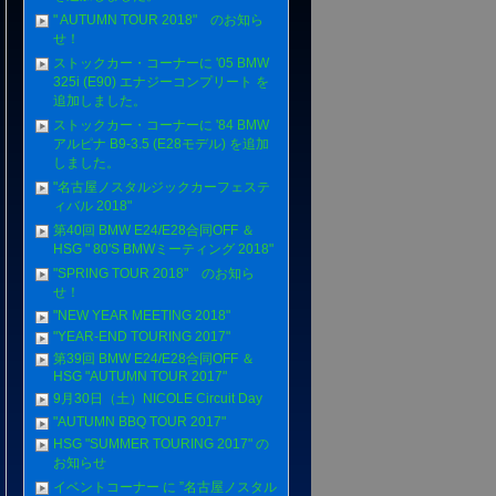
" AUTUMN TOUR 2018" のお知ら
せ！
ストックカー・コーナーに '05 BMW
325i (E90) エナジーコンプリート を
追加しました。
ストックカー・コーナーに '84 BMW
アルピナ B9-3.5 (E28モデル) を追加
しました。
"名古屋ノスタルジックカーフェステ
ィバル 2018"
第40回 BMW E24/E28合同OFF ＆
HSG " 80'S BMWミーティング 2018"
"SPRING TOUR 2018" のお知ら
せ！
"NEW YEAR MEETING 2018"
"YEAR-END TOURING 2017"
第39回 BMW E24/E28合同OFF ＆
HSG "AUTUMN TOUR 2017"
9月30日（土）NICOLE Circuit Day
"AUTUMN BBQ TOUR 2017"
HSG "SUMMER TOURING 2017" の
お知らせ
イベントコーナー に ”名古屋ノスタル