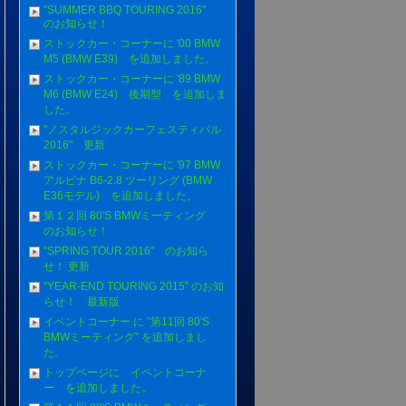
"SUMMER BBQ TOURING 2016"
のお知らせ！
ストックカー・コーナーに '00 BMW
M5 (BMW E39) を追加しました。
ストックカー・コーナーに '89 BMW
M6 (BMW E24) 後期型 を追加しま
した。
"ノスタルジックカーフェスティバル
2016" 更新
ストックカー・コーナーに '97 BMW
アルピナ B6-2.8 ツーリング (BMW
E36モデル) を追加しました。
第１２回 80'S BMWミーティング
のお知らせ！
"SPRING TOUR 2016" のお知ら
せ！ 更新
"YEAR-END TOURING 2015" のお知
らせ！ 最新版
イベントコーナー に ”第11回 80'S
BMWミーティング” を追加しまし
た。
トップページに イベントコーナ
ー を追加しました。