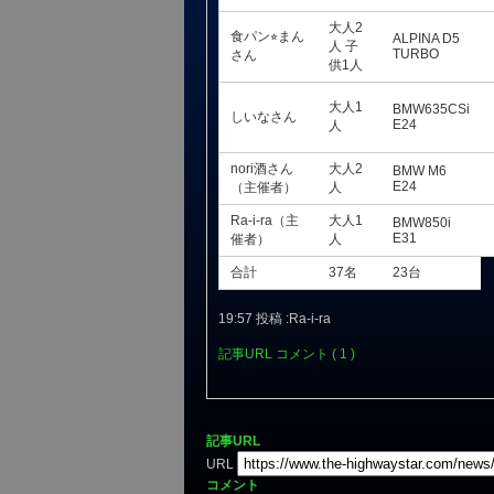
大人2
食パン⭐︎まん
ALPINA D5
人 子
TURBO
さん
供1人
大人1
BMW635CSi
しいなさん
E24
人
nori酒さん
大人2
BMW M6
E24
（主催者）
人
Ra-i-ra（主
大人1
BMW850i
E31
催者）
人
合計
37名
23台
19:57 投稿 :Ra-i-ra
記事URL
コメント ( 1 )
記事URL
URL
コメント