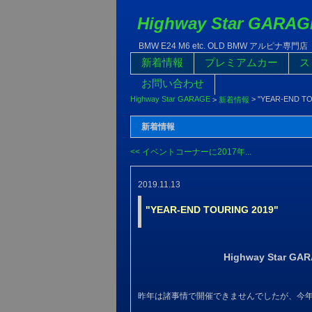
Highway Star GARAG
BMW E24 M6 etc. OLD BMW アルピナ専門店
新着情報
プレミアムカー
ス
お問い合わせ
Highway Star GARAGE
>
"YEAR-END TO
>
新着情報
新着情報
<< イベントコーナーに2017年...
2019.11.13
"YEAR-END TOURING 2019"
Highway Star G
昨年は諸事情で開催できませんでしたが、今年