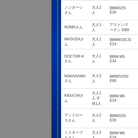
ノンターシ
大人2
BMW325i
E30
さん
人
大人1
アストンマ
NOMAさん
人
ーチン DB9
MASUDAさ
大人1
BMW633CSi
E24
ん
人
大人1
DOCTOR-K
BMW M5
さん
E34
人
大人2
NAKAGAWA
BMW320Si
さん
E90
人
大人1
KIGUCHIさ
BMW M6
人 子
E24
ん
供1人
アンドロー
大人2
BMW325i
E30
ラさん
人
ミスターブ
大人2
BMW M6
E24
ルさん
人