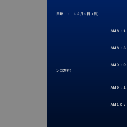
日時 ： １２月１日（日）
AM８：１
AM８：３０ 
AM９：０
ン口左折）
AM９：１５ 出発 琵琶湖
AM１０：０