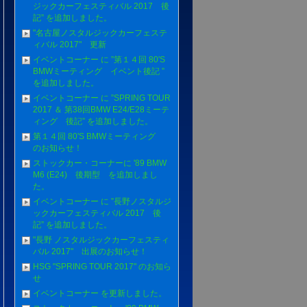
ジックカーフェスティバル 2017 後
記” を追加しました。
"名古屋ノスタルジックカーフェステ
ィバル 2017" 更新
イベントコーナー に ”第１４回 80'S
BMWミーティング イベント後記 ”
を追加しました。
イベントコーナー に ”SPRING TOUR
2017 ＆ 第38回BMW E24/E28ミーテ
ィング 後記” を追加しました。
第１４回 80'S BMWミーティング
のお知らせ！
ストックカー・コーナーに '89 BMW
M6 (E24) 後期型 を追加しまし
た。
イベントコーナー に ”長野ノスタルジ
ックカーフェスティバル 2017 後
記” を追加しました。
"長野 ノスタルジックカーフェスティ
バル 2017" 出展のお知らせ！
HSG "SPRING TOUR 2017" のお知ら
せ
イベントコーナー を更新しました。