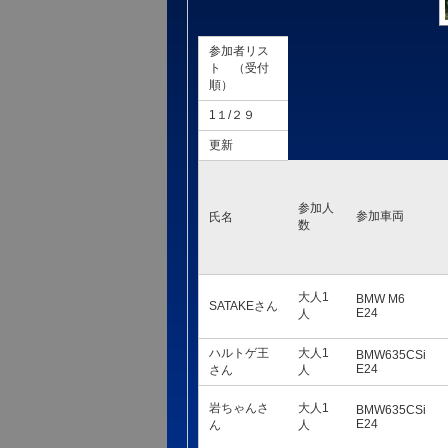
参加者リス
ト （受付
順）
1１/２９
更新
参加人
参加車両
氏名
数
大人1
BMW M6
SATAKEさん
E24
人
ハルトゲ王
大人1
BMW635CSi
E24
さん
人
岩ちゃんさ
大人1
BMW635CSi
E24
ん
人