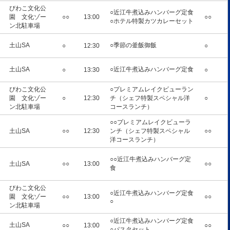
びわこ文化公
○近江牛煮込みハンバーグ定食
園 文化ゾー
○○
13:00
○○
○ホテル特製カツカレーセット
ン北駐車場
土山SA
○季節の釜飯御飯
○
12:30
○
土山SA
○近江牛煮込みハンバーグ定食
○
13:30
○
びわこ文化公
○プレミアムレイクビューラン
園 文化ゾー
○
12:30
チ（シェフ特製スペシャル洋
○
ン北駐車場
コースランチ）
○○プレミアムレイクビューラ
土山SA
○○
12:30
ンチ（シェフ特製スペシャル
○○
洋コースランチ）
○○近江牛煮込みハンバーグ定
土山SA
○○
13:00
○○
食
びわこ文化公
○近江牛煮込みハンバーグ定食
園 文化ゾー
○○
13:00
○○
○
ン北駐車場
○近江牛煮込みハンバーグ定食
土山SA
○○
13:00
○○
○パスタセット