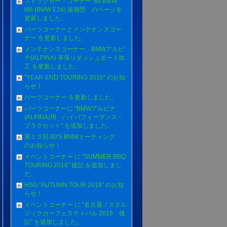
ストックカー・コーナー '89 BMW
M6 (BMW E24) 後期型 のページを
更新しました。
パーツコーナーとメンテナンスコー
ナー を更新しました。
メンテナンスコーナー、BMWアルピ
ナ(ALPINA) 革張りダッシュボード加
工 を更新しました。
"YEAR-END TOURING 2016" のお知
らせ！
パーツコーナー を更新しました。
パーツコーナーに "BMWアルピナ
(ALPINA)用 ハイパフォーマンス・
プラグセット" を追加しました。
第１３回 80'S BMWミーティング
のお知らせ！
イベントコーナー に "SUMMER BBQ
TOURING 2016" 後記 を追加しまし
た。
HSG "AUTUMN TOUR 2016" のお知
らせ！
イベントコーナー に ”名古屋ノスタル
ジックカーフェスティバル 2016 後
記” を追加しました。