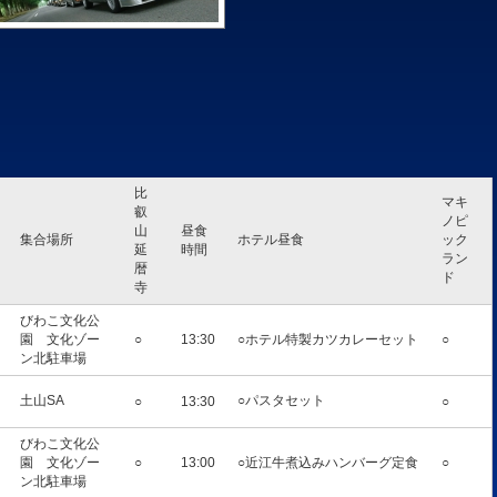
比
マキ
叡
ノピ
山
昼食
集合場所
ホテル昼食
ック
延
時間
ラン
暦
ド
寺
びわこ文化公
園 文化ゾー
○
13:30
○ホテル特製カツカレーセット
○
ン北駐車場
土山SA
○パスタセット
○
13:30
○
びわこ文化公
園 文化ゾー
○
13:00
○近江牛煮込みハンバーグ定食
○
ン北駐車場