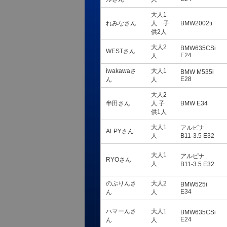
大人1
れみなさん
人 子
BMW2002ti
供2人
大人2
BMW635CSi
WESTさん
E24
人
iwakawaさ
大人1
BMW M535i
E28
ん
人
大人2
半田さん
人 子
BMW E34
供1人
大人1
アルピナ
ALPYさん
人
B11-3.5 E32
大人1
アルピナ
RYOさん
人
B11-3.5 E32
のぶりんさ
大人2
BMW525i
E34
ん
人
ハマーんさ
大人1
BMW635CSi
E24
ん
人