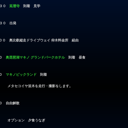
０
延暦寺
到着 見学
出発
ドライブウェイ 仰木料金所 経由
０
奥琵琶湖マキノ グランドパークホテル
到着 昼食
０
マキノピックランド
到着
走行・撮影をします。
由解散
夕食うなぎ