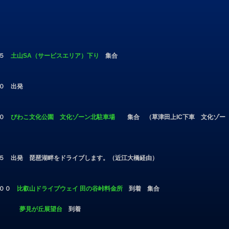
５
土山SA（サービスエリア）下り
集合
出発
０
びわこ文化公園 文化ゾーン北駐車場
集合 （草津田上IC下車 文化ゾー
畔をドライブします。（近江大橋経由）
０
比叡山ドライブウェイ 田の谷峠料金所
到着 集合
夢見が丘展望台
到着