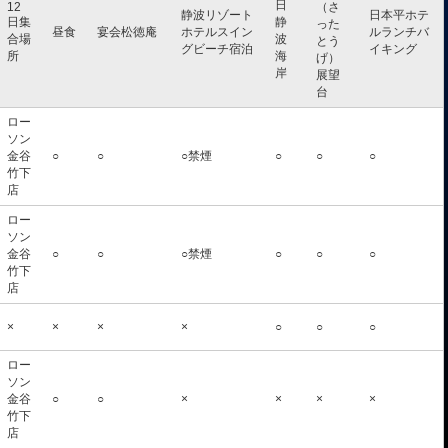
日
12
（さ
静波リゾート
日本平ホテ
日集
静
った
昼食
宴会松徳庵
ホテルスイン
ルランチバ
合場
波
とう
グビーチ宿泊
イキング
所
海
げ）
岸
展望
台
ロー
ソン
金谷
○
○
○禁煙
○
○
○
竹下
店
ロー
ソン
金谷
○
○
○禁煙
○
○
○
竹下
店
×
×
×
×
○
○
○
ロー
ソン
金谷
○
○
×
×
×
×
竹下
店