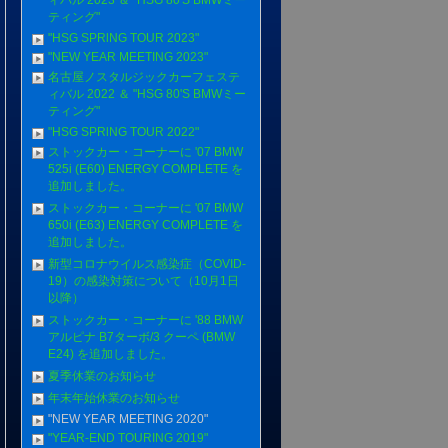
ィバル 2023 ＆ "HSG 80'S BMWミー
ティング"
"HSG SPRlNG TOUR 2023"
"NEW YEAR MEETING 2023"
名古屋ノスタルジックカーフェステ
ィバル 2022 ＆ "HSG 80'S BMWミー
ティング"
"HSG SPRlNG TOUR 2022"
ストックカー・コーナーに '07 BMW
525i (E60) ENERGY COMPLETE を
追加しました。
ストックカー・コーナーに '07 BMW
650i (E63) ENERGY COMPLETE を
追加しました。
新型コロナウイルス感染症（COVID-
19）の感染対策について（10月1日
以降）
ストックカー・コーナーに '88 BMW
アルピナ B7ターボ/3 クーペ (BMW
E24) を追加しました。
夏季休業のお知らせ
年末年始休業のお知らせ
"NEW YEAR MEETING 2020"
"YEAR-END TOURING 2019"