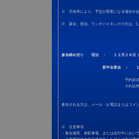
※ 天候等により、予定が変更になる場合が
※ 宴会、宿泊、ランチバイキングの方は、1
参加締め切り 宿泊 ： １２月２８日（
新年会宴会 ： １
予約必須は、宿泊、新年
それ以外は、途中合流
参加される方は、メール・お電話またはコメ
※ 注意事項
・集合場所、各駐車場、または走行中におい