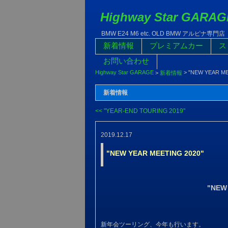
Highway Star GARAG
BMW E24 M6 etc. OLD BMW アルピナ専門店
新着情報
プレミアムカー
ス
お問い合わせ
Highway Star GARAGE
>
"NEW YEAR ME
>
新着情報
新着情報
<< "YEAR-END TOURING 2019"
2019.12.17
"NEW YEAR MEETING 2020"
"NEW
新年会ツーリング、今年も行います。