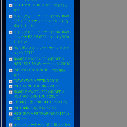
" AUTUMN TOUR 2018" のお知ら
せ！
ストックカー・コーナーに '05 BMW
325i (E90) エナジーコンプリート を
追加しました。
ストックカー・コーナーに '84 BMW
アルピナ B9-3.5 (E28モデル) を追加
しました。
"名古屋ノスタルジックカーフェステ
ィバル 2018"
第40回 BMW E24/E28合同OFF ＆
HSG " 80'S BMWミーティング 2018"
"SPRING TOUR 2018" のお知ら
せ！
"NEW YEAR MEETING 2018"
"YEAR-END TOURING 2017"
第39回 BMW E24/E28合同OFF ＆
HSG "AUTUMN TOUR 2017"
9月30日（土）NICOLE Circuit Day
"AUTUMN BBQ TOUR 2017"
HSG "SUMMER TOURING 2017" の
お知らせ
イベントコーナー に ”名古屋ノスタル