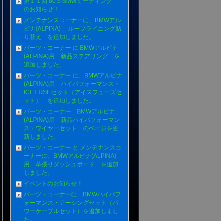
第１１回 80'S BMWミーティング
のお知らせ！
メンテナンスコーナーに、BMWアル
ピナ(ALPINA) ルーフライニング貼
り替え を追加しました。
パーツ・コーナー に BMWアルピナ
(ALPINA)用 新品ステアリング を
追加しました。
パーツ・コーナー に、BMWアルピナ
(ALPINA)用 ハイパフォーマンス・
ICE FUSEセット（アイスフューズセ
ット） を追加しました。
パーツ・コーナー BMWアルピナ
(ALPINA)用 新品ハイパフォーマン
ス・ワイヤーセット のページを更
新しました。
パーツ・コーナー と メンテナンスコ
ーナーに、BMWアルピナ(ALPINA)
用 革張りダッシュボード を追加
しました。
イベントのお知らせ！
パーツ・コーナーに BMWハイパフ
ォーマンス・アーシングセット（パ
ワーケーブルセット）を追加しまし
た。