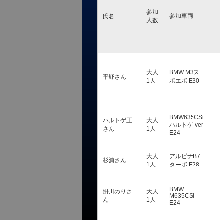
参加
参加車両
氏名
人数
大人
BMW M3ス
平野さん
1人
ポエボ E30
BMW635CSi
ハルトゲ王
大人
ハルトゲ-ver
さん
1人
E24
大人
アルピナB7
杉浦さん
1人
ターボ E28
BMW
掛川のりさ
大人
M635CSi
ん
1人
E24