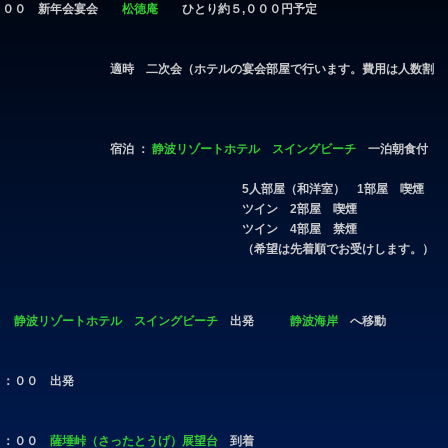
：００ 新年会宴会
松徳庵
ひとり約５,０００円予定
適時 二次会（ホテルの宴会部屋で行います。費用は人数割
宿泊 ：
静波リゾートホテル スイングビーチ
一泊朝食付
5人部屋（和洋室） 1部屋 喫煙
ツイン 2部屋 喫煙
ツイン 4部屋 禁煙
（希望は先着順でお受けします。）
３０
静波リゾートホテル スイングビーチ
出発
静波海岸
へ移動
０：００ 出発
１：００
薩埵峠（さったとうげ）展望台
到着