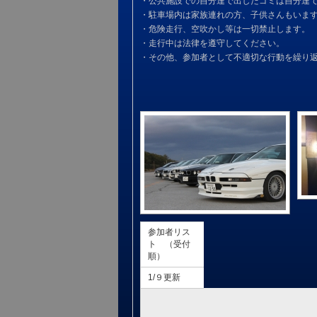
・公共施設での自分達で出したゴミは自分達
・駐車場内は家族連れの方、子供さんもいま
・危険走行、空吹かし等は一切禁止します。
・走行中は法律を遵守してください。
・その他、参加者として不適切な行動を繰り
参加者リス
ト （受付
順）
1/９更新