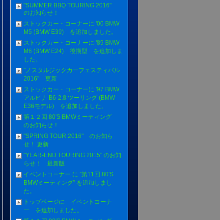
"SUMMER BBQ TOURING 2016"
のお知らせ！
ストックカー・コーナーに '00 BMW
M5 (BMW E39) を追加しました。
ストックカー・コーナーに '89 BMW
M6 (BMW E24) 後期型 を追加しま
した。
"ノスタルジックカーフェスティバル
2016" 更新
ストックカー・コーナーに '97 BMW
アルピナ B6-2.8 ツーリング (BMW
E36モデル) を追加しました。
第１２回 80'S BMWミーティング
のお知らせ！
"SPRING TOUR 2016" のお知ら
せ！ 更新
"YEAR-END TOURING 2015" のお知
らせ！ 最新版
イベントコーナー に ”第11回 80'S
BMWミーティング” を追加しまし
た。
トップページに イベントコーナ
ー を追加しました。