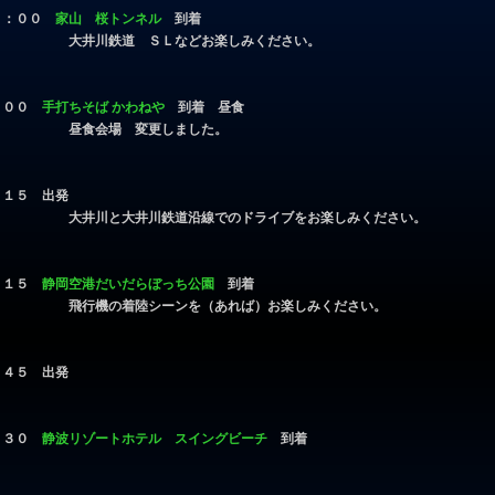
２：００
家山 桜トンネル
到着
大井川鉄道 ＳＬなどお楽しみください。
：００
手打ちそば かわねや
到着 昼食
昼食会場 変更しました。
：１５ 出発
大井川と大井川鉄道沿線でのドライブをお楽しみください。
：１５
静岡空港だいだらぼっち公園
到着
飛行機の着陸シーンを（あれば）お楽しみください。
：４５ 出発
：３０
静波リゾートホテル スイングビーチ
到着