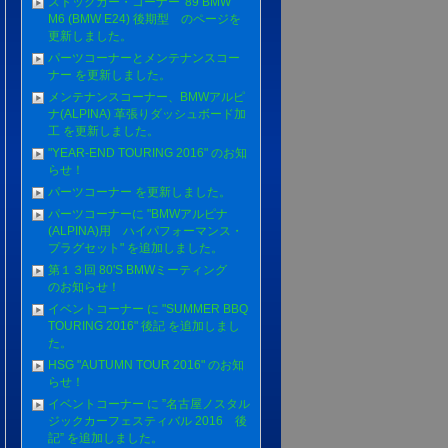
ストックカー・コーナー '89 BMW
M6 (BMW E24) 後期型 のページを
更新しました。
パーツコーナーとメンテナンスコー
ナー を更新しました。
メンテナンスコーナー、BMWアルピ
ナ(ALPINA) 革張りダッシュボード加
工 を更新しました。
"YEAR-END TOURING 2016" のお知
らせ！
パーツコーナー を更新しました。
パーツコーナーに "BMWアルピナ
(ALPINA)用 ハイパフォーマンス・
プラグセット" を追加しました。
第１３回 80'S BMWミーティング
のお知らせ！
イベントコーナー に "SUMMER BBQ
TOURING 2016" 後記 を追加しまし
た。
HSG "AUTUMN TOUR 2016" のお知
らせ！
イベントコーナー に ”名古屋ノスタル
ジックカーフェスティバル 2016 後
記” を追加しました。