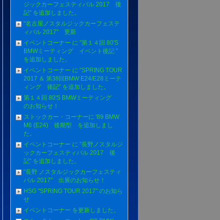
ジックカーフェスティバル 2017 後
記” を追加しました。
"名古屋ノスタルジックカーフェステ
ィバル 2017" 更新
イベントコーナー に ”第１４回 80'S
BMWミーティング イベント後記 ”
を追加しました。
イベントコーナー に ”SPRING TOUR
2017 ＆ 第38回BMW E24/E28ミーテ
ィング 後記” を追加しました。
第１４回 80'S BMWミーティング
のお知らせ！
ストックカー・コーナーに '89 BMW
M6 (E24) 後期型 を追加しまし
た。
イベントコーナー に ”長野ノスタルジ
ックカーフェスティバル 2017 後
記” を追加しました。
"長野 ノスタルジックカーフェスティ
バル 2017" 出展のお知らせ！
HSG "SPRING TOUR 2017" のお知ら
せ
イベントコーナー を更新しました。