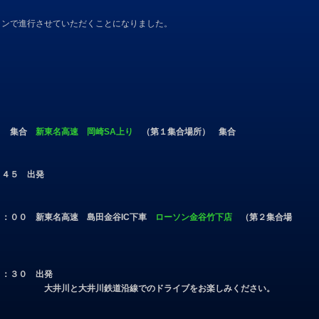
ランで進行させていただくことになりました。
）
０ 集合
新東名高速 岡崎SA上り
（第１集合場所） 集合
：４５ 出発
１：００ 新東名高速 島田金谷IC下車
ローソン金谷竹下店
（第２集合場
１：３０ 出発
大井川と大井川鉄道沿線でのドライブをお楽しみください。