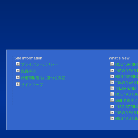
Site Information
What's New
プライバシーポリシー
HSG "SPRlN
"NEW YEAR 
免責事項
HSG "SPRlN
特定商取引法に基づく表記
"NEW YEAR 
サイトマップ
"YEAR-END 
HSG " AUTU
Gulf 名古
"HSG SPRlN
"NEW YEAR 
HSG " AUTU