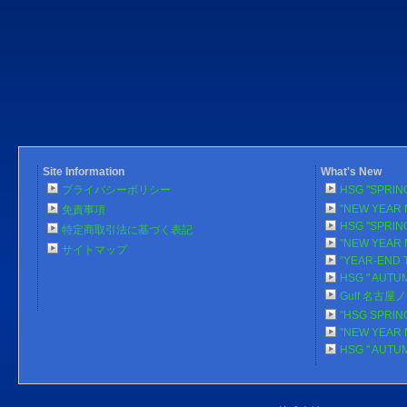
Site Information
What's New
プライバシーポリシー
HSG "SPRlN
"NEW YEAR 
免責事項
HSG "SPRlN
特定商取引法に基づく表記
"NEW YEAR 
サイトマップ
"YEAR-END 
HSG " AUTU
Gulf 名古
"HSG SPRlN
"NEW YEAR 
HSG " AUTU