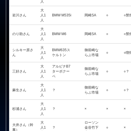
人
大
岩川さん
人1
BMW M535i
岡崎SA
○
○禁
人
大
のり助さん
人1
BMW M6
岡崎SA
○
○禁
人
大
シルキー原さ
BMW635ス
御前崎な
人1
○
○喫
ん
ケルトン
らぶ市場
人
大
アルピナB7
御前崎な
三好さん
人1
ターボクー
○
○？
らぶ市場
人
ペ
大
御前崎な
麻生さん
人1
？
○
○？
らぶ市場
人
大
杉浦さん
人1
？
×
×
×
人
大
ローソン
大井さん（幹
人1
？
金谷竹下
○
×
事）