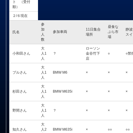
ト （受付
順）
２/６現在
参
昼食な
加
11日集合
静波
参加車両
ぶら市
氏名
人
場所
スイ
場
数
大
ローソン
小和田さん
人1
？
金谷竹下
○
○禁
人
店
大
ブルさん
人1
BMW M6
×
×
×
人
大
杉田さん
人1
BMW M635i
×
×
×
人
大
野間さん
人1
？
×
×
×
人
大
知久さん
人2
BMW M635i
×
○○
○○