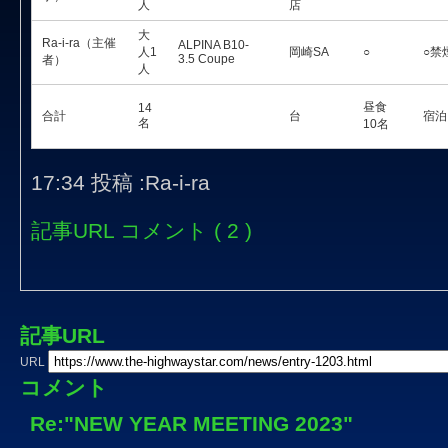
人
店
大
Ra-i-ra（主催
ALPINA B10-
人1
岡崎SA
○
○禁
3.5 Coupe
者）
人
昼食
14
合計
台
宿泊
名
10名
17:34 投稿 :Ra-i-ra
記事URL
コメント ( 2 )
記事URL
URL
コメント
Re:"NEW YEAR MEETING 2023"