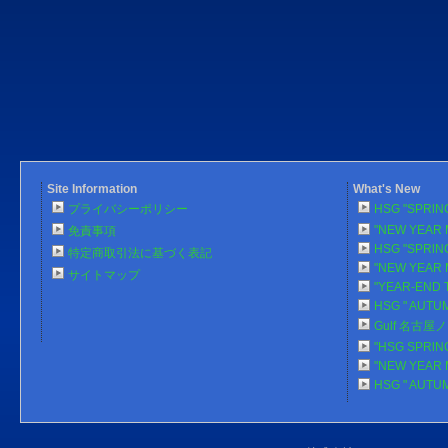
Site Information
What's New
プライバシーポリシー
HSG "SPRlN
"NEW YEAR 
免責事項
HSG "SPRlN
特定商取引法に基づく表記
"NEW YEAR 
サイトマップ
"YEAR-END 
HSG " AUTU
Gulf 名古
"HSG SPRlN
"NEW YEAR 
HSG " AUTU