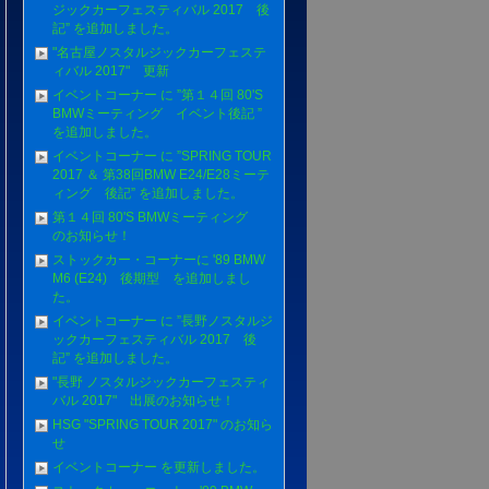
ジックカーフェスティバル 2017 後
記” を追加しました。
"名古屋ノスタルジックカーフェステ
ィバル 2017" 更新
イベントコーナー に ”第１４回 80'S
BMWミーティング イベント後記 ”
を追加しました。
イベントコーナー に ”SPRING TOUR
2017 ＆ 第38回BMW E24/E28ミーテ
ィング 後記” を追加しました。
第１４回 80'S BMWミーティング
のお知らせ！
ストックカー・コーナーに '89 BMW
M6 (E24) 後期型 を追加しまし
た。
イベントコーナー に ”長野ノスタルジ
ックカーフェスティバル 2017 後
記” を追加しました。
"長野 ノスタルジックカーフェスティ
バル 2017" 出展のお知らせ！
HSG "SPRING TOUR 2017" のお知ら
せ
イベントコーナー を更新しました。