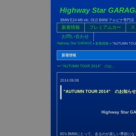
Highway Star GARAG
BMW E24 M6 etc. OLD BMW アルピナ専門店
新着情報
プレミアムカー
ス
お問い合わせ
Highway Star GARAGE
>
新着情報
>
"AUTUMN T
新着情報
<< "AUTUMN TOUR 2014" のお...
2014.09.08
"AUTUMN TOUR 2014" のお知
Highway Star
80's BMWにとって、走るのが楽しい季節に