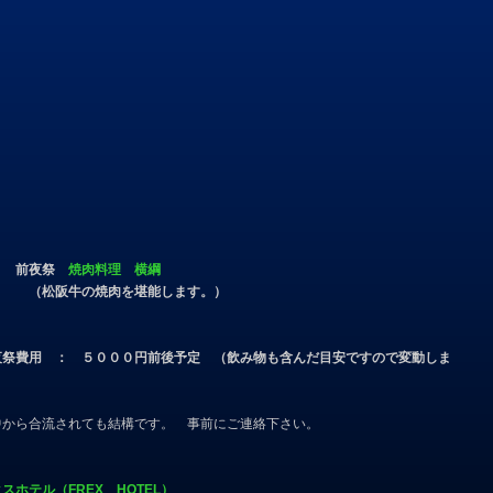
０ 前夜祭
焼肉料理 横綱
（松阪牛の焼肉を堪能します。）
夜祭費用 ： ５０００円前後予定 （飲み物も含んだ目安ですので変動しま
です。 事前にご連絡下さい。
スホテル（FREX HOTEL）