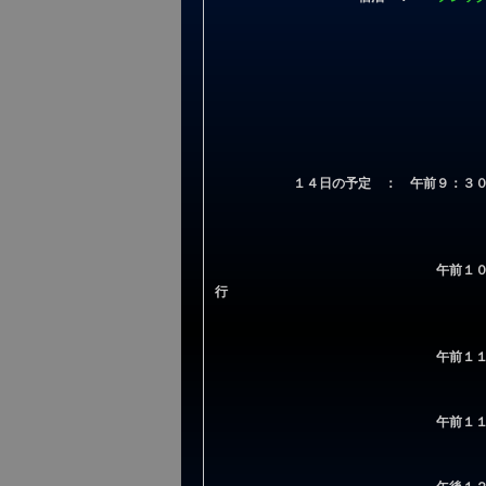
１４日の予定 ： 午前９：
午前１
行
午前１
午前１