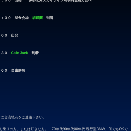
２：００ 出発 伊勢志摩スカイライン鳥羽料金所方面へ
２：３０ 昼食会場
胡蝶蘭
到着
：００ 出発
：３０
Cafe Jack
到着
：００ 自由解散
前に合流地点をご連絡下さい。
お乗りの方、または好きな方。 70年代90年代00年代 現行型BMW、何でもOKで