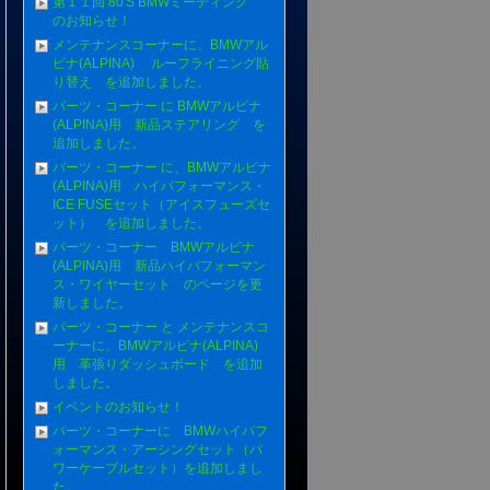
第１１回 80'S BMWミーティング
のお知らせ！
メンテナンスコーナーに、BMWアル
ピナ(ALPINA) ルーフライニング貼
り替え を追加しました。
パーツ・コーナー に BMWアルピナ
(ALPINA)用 新品ステアリング を
追加しました。
パーツ・コーナー に、BMWアルピナ
(ALPINA)用 ハイパフォーマンス・
ICE FUSEセット（アイスフューズセ
ット） を追加しました。
パーツ・コーナー BMWアルピナ
(ALPINA)用 新品ハイパフォーマン
ス・ワイヤーセット のページを更
新しました。
パーツ・コーナー と メンテナンスコ
ーナーに、BMWアルピナ(ALPINA)
用 革張りダッシュボード を追加
しました。
イベントのお知らせ！
パーツ・コーナーに BMWハイパフ
ォーマンス・アーシングセット（パ
ワーケーブルセット）を追加しまし
た。