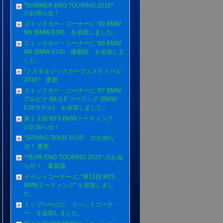
"SUMMER BBQ TOURING 2016"
のお知らせ！
ストックカー・コーナーに '00 BMW
M5 (BMW E39) を追加しました。
ストックカー・コーナーに '89 BMW
M6 (BMW E24) 後期型 を追加しま
した。
"ノスタルジックカーフェスティバル
2016" 更新
ストックカー・コーナーに '97 BMW
アルピナ B6-2.8 ツーリング (BMW
E36モデル) を追加しました。
第１２回 80'S BMWミーティング
のお知らせ！
"SPRING TOUR 2016" のお知ら
せ！ 更新
"YEAR-END TOURING 2015" のお知
らせ！ 最新版
イベントコーナー に ”第11回 80'S
BMWミーティング” を追加しまし
た。
トップページに イベントコーナ
ー を追加しました。