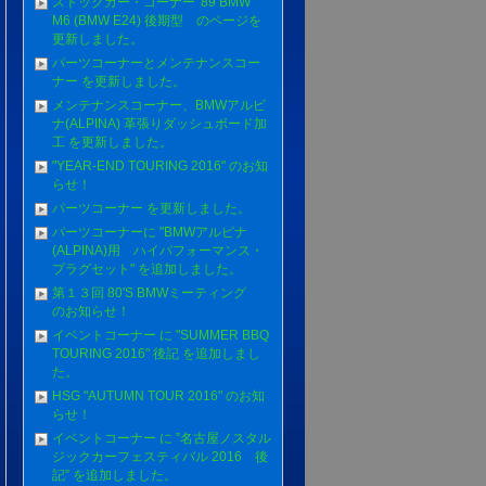
ストックカー・コーナー '89 BMW
M6 (BMW E24) 後期型 のページを
更新しました。
パーツコーナーとメンテナンスコー
ナー を更新しました。
メンテナンスコーナー、BMWアルピ
ナ(ALPINA) 革張りダッシュボード加
工 を更新しました。
"YEAR-END TOURING 2016" のお知
らせ！
パーツコーナー を更新しました。
パーツコーナーに "BMWアルピナ
(ALPINA)用 ハイパフォーマンス・
プラグセット" を追加しました。
第１３回 80'S BMWミーティング
のお知らせ！
イベントコーナー に "SUMMER BBQ
TOURING 2016" 後記 を追加しまし
た。
HSG "AUTUMN TOUR 2016" のお知
らせ！
イベントコーナー に ”名古屋ノスタル
ジックカーフェスティバル 2016 後
記” を追加しました。