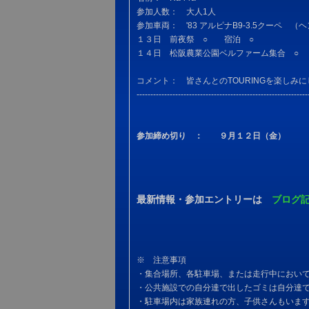
参加人数： 大人1人
参加車両： '83 アルピナB9-3.5クーペ （
１３日 前夜祭 ○ 宿泊 ○
１４日 松阪農業公園ベルファーム集合 ○ 昼食
コメント： 皆さんとのTOURINGを楽しみ
--------------------------------------------------------------
参加締め切り ： ９月１２日（金）
最新情報・参加エントリーは
ブログ
※ 注意事項
・集合場所、各駐車場、または走行中におい
・公共施設での自分達で出したゴミは自分達
・駐車場内は家族連れの方、子供さんもいま