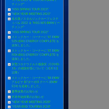
ィバル 2023 ＆ "HSG 80'S BMWミー
ティング"
"HSG SPRlNG TOUR 2023"
"NEW YEAR MEETING 2023"
名古屋ノスタルジックカーフェステ
ィバル 2022 ＆ "HSG 80'S BMWミー
ティング"
"HSG SPRlNG TOUR 2022"
ストックカー・コーナーに '07 BMW
525i (E60) ENERGY COMPLETE を
追加しました。
ストックカー・コーナーに '07 BMW
650i (E63) ENERGY COMPLETE を
追加しました。
新型コロナウイルス感染症（COVID-
19）の感染対策について（10月1日
以降）
ストックカー・コーナーに '88 BMW
アルピナ B7ターボ/3 クーペ (BMW
E24) を追加しました。
夏季休業のお知らせ
年末年始休業のお知らせ
"NEW YEAR MEETING 2020"
"YEAR-END TOURING 2019"