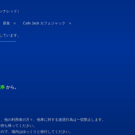
ヘンナレッド）
 ○ Cafe Jack カフェジャック ○
にしています。
--------------
記事
から。
て、他の利用者の方々、他車に対する迷惑行為は一切禁止します。
で持ち帰ってください。
すので、場内はゆっくりと徐行してください。