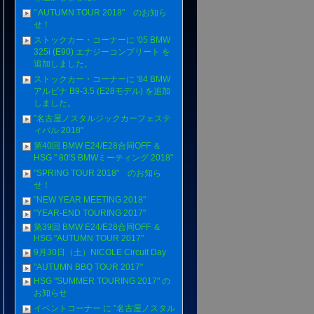
" AUTUMN TOUR 2018" のお知ら
せ！
ストックカー・コーナーに '05 BMW
325i (E90) エナジーコンプリート を
追加しました。
ストックカー・コーナーに '84 BMW
アルピナ B9-3.5 (E28モデル) を追加
しました。
"名古屋ノスタルジックカーフェステ
ィバル 2018"
第40回 BMW E24/E28合同OFF ＆
HSG " 80'S BMWミーティング 2018"
"SPRING TOUR 2018" のお知ら
せ！
"NEW YEAR MEETING 2018"
"YEAR-END TOURING 2017"
第39回 BMW E24/E28合同OFF ＆
HSG "AUTUMN TOUR 2017"
9月30日（土）NICOLE Circuit Day
"AUTUMN BBQ TOUR 2017"
HSG "SUMMER TOURING 2017" の
お知らせ
イベントコーナー に ”名古屋ノスタル