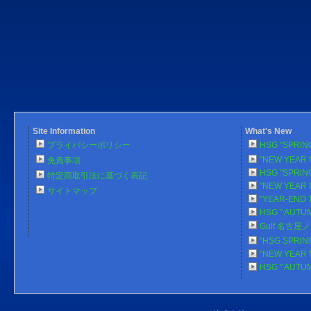
Site Information
What's New
プライバシーポリシー
HSG "SPRlN
"NEW YEAR 
免責事項
HSG "SPRlN
特定商取引法に基づく表記
"NEW YEAR 
サイトマップ
"YEAR-END 
HSG " AUTU
Gulf 名古
"HSG SPRlN
"NEW YEAR 
HSG " AUTU