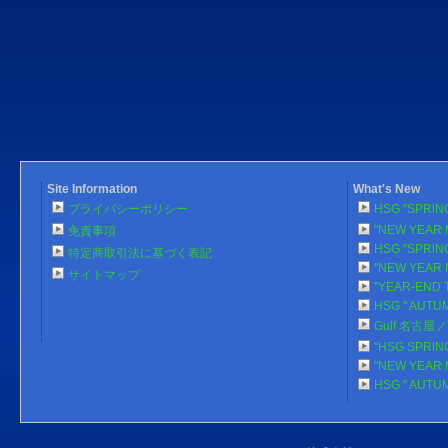
Site Information
What's New
プライバシーポリシー
HSG "SPRlN
"NEW YEAR 
免責事項
HSG "SPRlN
特定商取引法に基づく表記
"NEW YEAR 
サイトマップ
"YEAR-END 
HSG " AUTU
Gulf 名古
"HSG SPRlN
"NEW YEAR 
HSG " AUTU