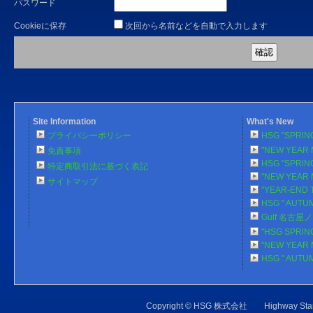
パスワード
Cookieに保存
次回から名前などを自動で入力します
Site Information
What's New
プライバシーポリシー
HSG "SPRlN
"NEW YEAR 
免責事項
HSG "SPRlN
特定商取引法に基づく表記
"NEW YEAR 
サイトマップ
"YEAR-END 
HSG " AUTU
Gulf 名古
"HSG SPRlN
"NEW YEAR 
HSG " AUTU
Copyright © HSG 株式会社 Highw