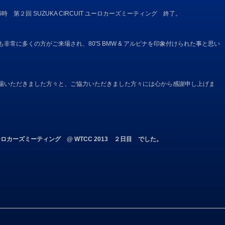
6時 第２回 SUZUKA CIRCUIT ユーロカーズミーティング 終了。
も非常に多くの方がご来場され、80'S BMW & アルピナを印象付けられた事と思い
。
場いただきました方々と、ご協力いただきました方々には心から感謝申し上げま
T ユーロカーズミーティング @ WTCC 2013 ２日目 でした。