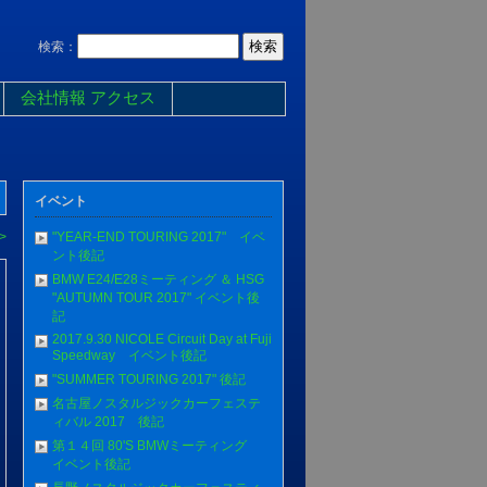
検索：
会社情報 アクセス
イベント
>
"YEAR-END TOURING 2017" イベ
ント後記
BMW E24/E28ミーティング ＆ HSG
"AUTUMN TOUR 2017" イベント後
記
2017.9.30 NICOLE Circuit Day at Fuji
Speedway イベント後記
"SUMMER TOURING 2017" 後記
名古屋ノスタルジックカーフェステ
ィバル 2017 後記
第１４回 80'S BMWミーティング
イベント後記