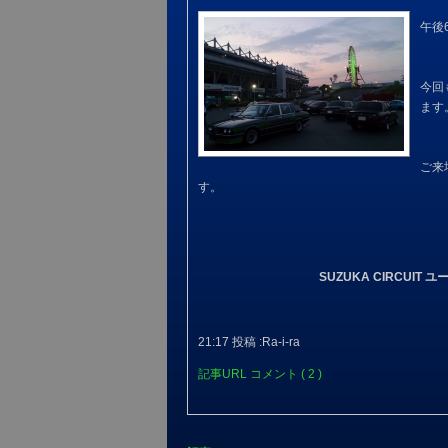
午後
今回
ます
ご来
す。
SUZUKA CIRCUI
21:17 投稿 :Ra-i-ra
記事URL
コメント ( 2 )