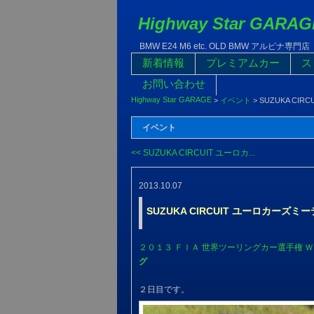
Highway Star GARAG
BMW E24 M6 etc. OLD BMW アルピナ専門店
新着情報
プレミアムカー
ス
お問い合わせ
Highway Star GARAGE
>
イベント
>
SUZUKA CI
イベント
<< SUZUKA CIRCUIT ユーロカ...
2013.10.07
SUZUKA CIRCUIT ユーロカーズミ
２０１３ ＦＩＡ 世界ツーリングカー選手権 Ｗ
グ
２日目です。