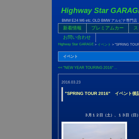
Highway Star GARAG
BMW E24 M6 etc. OLD BMW アルピナ専門店
新着情報
プレミアムカー
ス
お問い合わせ
Highway Star GARAGE
>
イベント
>
"SPRING TO
イベント
<< "NEW YEAR TOURING 2016" ...
2016.03.23
"SPRING TOUR 2016" イベント後
３月１２日（土）、１３日（日） Hig