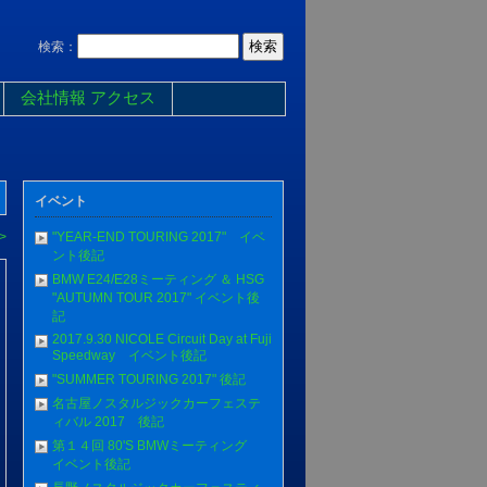
検索：
会社情報 アクセス
イベント
>
"YEAR-END TOURING 2017" イベ
ント後記
BMW E24/E28ミーティング ＆ HSG
"AUTUMN TOUR 2017" イベント後
記
2017.9.30 NICOLE Circuit Day at Fuji
Speedway イベント後記
"SUMMER TOURING 2017" 後記
名古屋ノスタルジックカーフェステ
ィバル 2017 後記
第１４回 80'S BMWミーティング
イベント後記