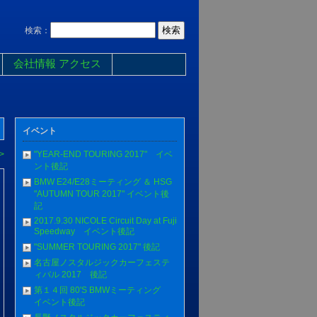
検索：
会社情報 アクセス
イベント
>
"YEAR-END TOURING 2017" イベ
ント後記
BMW E24/E28ミーティング ＆ HSG
"AUTUMN TOUR 2017" イベント後
記
2017.9.30 NICOLE Circuit Day at Fuji
Speedway イベント後記
"SUMMER TOURING 2017" 後記
名古屋ノスタルジックカーフェステ
ィバル 2017 後記
第１４回 80'S BMWミーティング
イベント後記