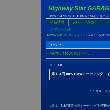
Highway Star GARAG
BMW E24 M6 etc. OLD BMW アルピナ専門店
新着情報
プレミアムカー
ス
お問い合わせ
Highway Star GARAGE
>
イベント
>
第１３回 80'
イベント
<< "AUTMUN TOUR 2016" イベ...
2016.11.09
第１３回 80'S BMWミーティング 
１１月６日（日
今回は、BMW E30 全国ミーティング幹事