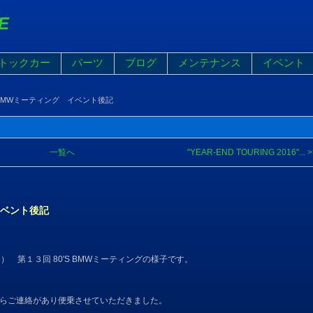
E
トックカー
パーツ
ブログ
メンテナンス
イベント
S BMWミーティング イベント後記
一覧へ
"YEAR-END TOURING 2016"... >
イベント後記
） 第１３回 80'S BMWミーティングの様子です。
様からご連絡があり便乗させていただきました。