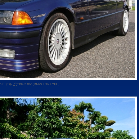
'93 アルピナB6-2.8/2 (BMW E36 TYPE)