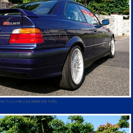
'93 アルピナB6-2.8/2 (BMW E36 TYPE)