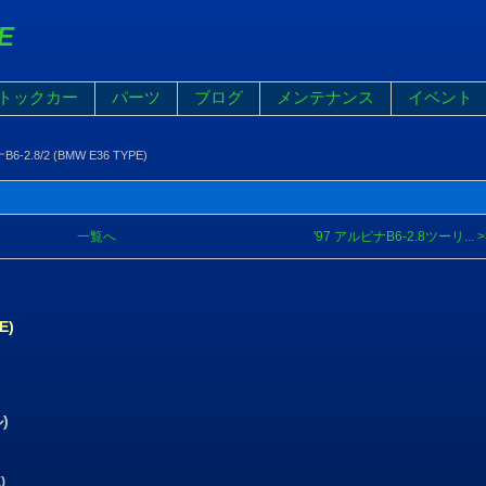
E
トックカー
パーツ
ブログ
メンテナンス
イベント
6-2.8/2 (BMW E36 TYPE)
一覧へ
'97 アルピナB6-2.8ツーリ... >
E)
)
)