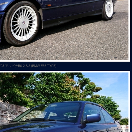
'93 アルピナB6-2.8/2 (BMW E36 TYPE)