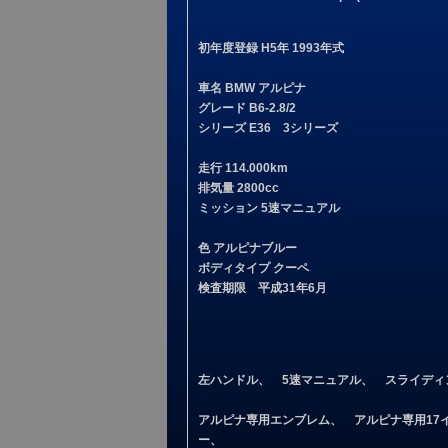
初年度登録 H5年 1993年式
車名 BMW アルピナ
グレード B6-2.8/2
シリーズ E36 3シリーズ
走行 114.000km
排気量 2800cc
ミッション 5速マニュアル
色 アルピナブルー
ボディタイプ クーペ
検査期限 平成31年6月
左ハンドル、 5速マニュアル、 スライデ
アルピナ専用エンブレム、 アルピナ専用1
ー、