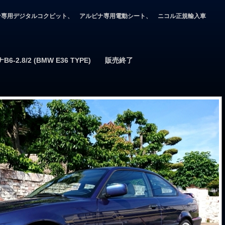
ナ専用デジタルコクピット、 アルピナ専用電動シート、 ニコル正規輸入車
ナB6-2.8/2 (BMW E36 TYPE) 販売終了