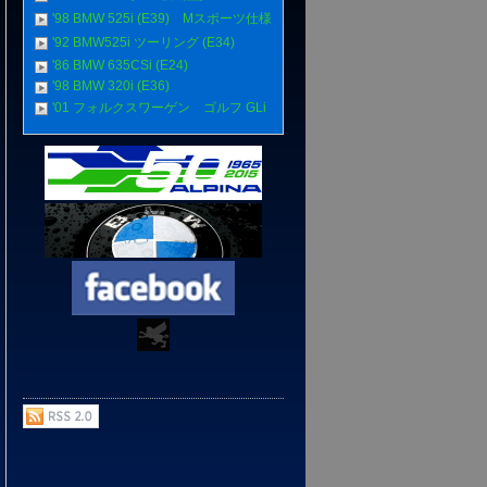
'98 BMW 525i (E39) Mスポーツ仕様
'92 BMW525i ツーリング (E34)
'86 BMW 635CSi (E24)
'98 BMW 320i (E36)
'01 フォルクスワーゲン ゴルフ GLi